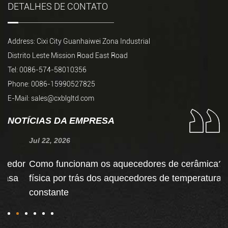
DETALHES DE CONTATO
Address: Cixi City Guanhaiwei Zona Industrial
Distrito Leste Mission Road East Road
Tel: 0086-574-58010356
Phone: 0086-15990527825
E-Mail:
sales@cxblgltd.com
NOTÍCIAS DA EMPRESA
Jul 22, 2026
Ju
r
Como funcionam os aquecedores de cerâmica? A
C
física por trás dos aquecedores de temperatura
c
constante