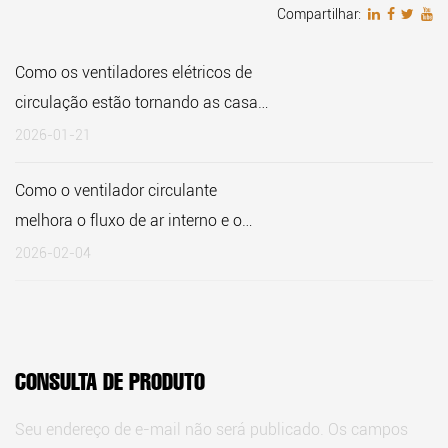
Compartilhar:
Como os ventiladores elétricos de
circulação estão tornando as casas
mais eficientes em termos
2026-01-21
energéticos
Como o ventilador circulante
melhora o fluxo de ar interno e o
conforto durante todo o ano
2026-02-04
CONSULTA DE PRODUTO
Seu endereço de e-mail não será publicado. Os campos