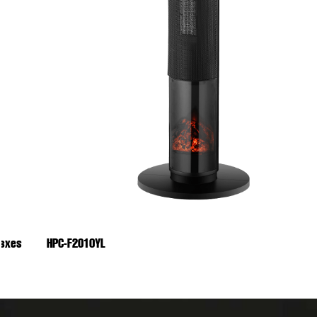
HPC-F2010YL