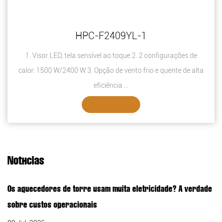
HPC-F2409YL-1
1. Visor LED, tela sensível ao toque 2. 2 configurações de
calor: 1500 W/2400 W 3. Opção de vento frio e quente de alta
eficiência ...
VER DETALHES
Notícias
Os aquecedores de torre usam muita eletricidade? A verdade
sobre custos operacionais