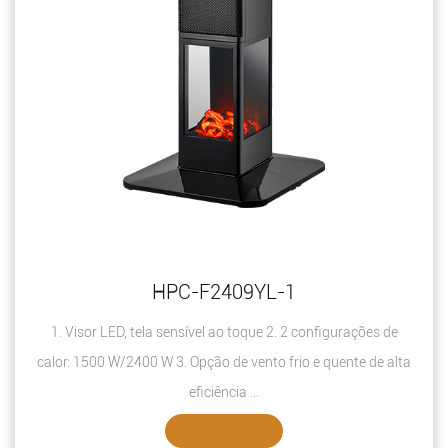
HPC-F2409YL-1
1. Visor LED, tela sensível ao toque 2. 2 configurações de
calor: 1500 W/2400 W 3. Opção de vento frio e quente de alta
eficiência ...
VER DETALHES