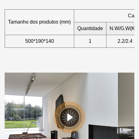
Caix
Tamanho dos produtos (mm)
Quantidade
N.W/G.W(KG
500*190*140
1
2.2/2.4